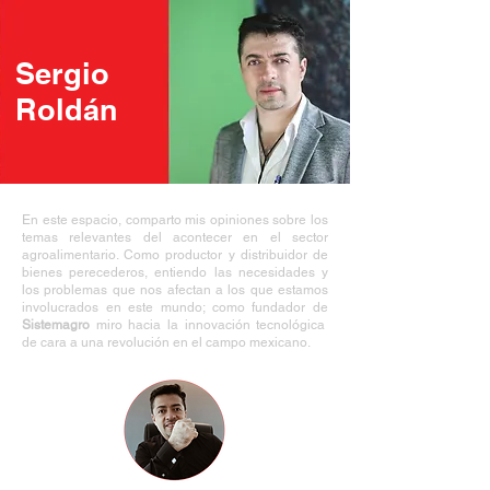
Sergio
Roldán
En este espacio, comparto mis opiniones sobre los
temas relevantes del acontecer en el sector
agroalimentario. Como productor y distribuidor de
bienes perecederos, entiendo las necesidades y
los problemas que nos afectan a los que estamos
involucrados en este mundo; como fundador de
Sistemagro
miro hacia la innovación tecnológica
de cara a una revolución en el campo mexicano.